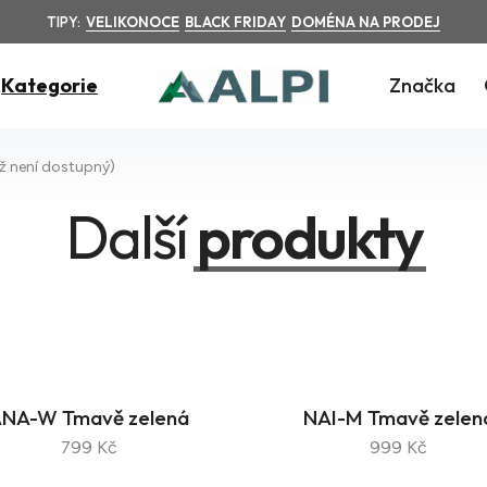
TIPY:
VELIKONOCE
BLACK FRIDAY
DOMÉNA NA PRODEJ
Kategorie
Značka
ž není dostupný)
Další
produkty
NA-W Tmavě zelená
NAI-M Tmavě zelen
799 Kč
999 Kč