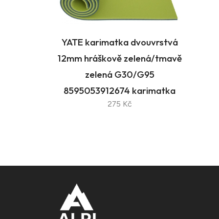
YATE karimatka dvouvrstvá
12mm hráškově zelená/tmavě
zelená G30/G95
Doména na prodej
8595053912674 karimatka
275 Kč